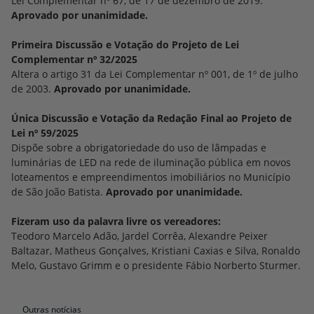
Lei Complementar nº 67, de 17 de dezembro de 2019.
retargeting.
__Secure-APISID
SIM
Usado para construir um perfil de interesses do visitante do site
Aprovado por unanimidade.
para mostrar anúncios relevantes e personalizados por meio de
Política de privacidade do Google Ads
Google Ads
/
google.com
/
8 meses
retargeting.
__Secure-HSID
SIM
Usado para construir um perfil de interesses do visitante do site
Primeira Discussão e Votação do Projeto de Lei
para mostrar anúncios relevantes e personalizados por meio de
Política de privacidade do Google Ads
Google Ads
/
google.com
/
8 meses
retargeting.
__Secure-SSID
Complementar nº 32/2025
SIM
Usado para proteger dados assinados e criptografados
Altera o artigo 31 da Lei Complementar nº 001, de 1º de julho
digitalmente do ID exclusivo do Google e armazenar o horário do
Política de privacidade do Google Ads
Google Ads
/
google.com
/
8 meses
login mais recente para identificar visitantes; evitar o uso
de 2003.
Aprovado por unanimidade.
fraudulento de dados de login e proteja os dados do visitante de
Usado para armazenar informações sobre como o visitante usa o
partes não autorizadas. Também pode ser usado para fins de
site e sobre os anúncios que podem ter sido vistos antes de o
segmentação para exibir publicidade relevante e personalizada.
visitante visitar o site. Também é usado para personalizar anúncios
Única Discussão e Votação da Redação Final ao Projeto de
em domínios do Google.
Política de privacidade do Google Ads
Lei nº 59/2025
Política de privacidade do Google Ads
Dispõe sobre a obrigatoriedade do uso de lâmpadas e
luminárias de LED na rede de iluminação pública em novos
loteamentos e empreendimentos imobiliários no Município
de São João Batista.
Aprovado por unanimidade.
Fizeram uso da palavra livre os vereadores:
Teodoro Marcelo Adão, Jardel Corrêa, Alexandre Peixer
Baltazar, Matheus Gonçalves, Kristiani Caxias e Silva, Ronaldo
Melo, Gustavo Grimm e o presidente Fábio Norberto Sturmer.
Outras notícias