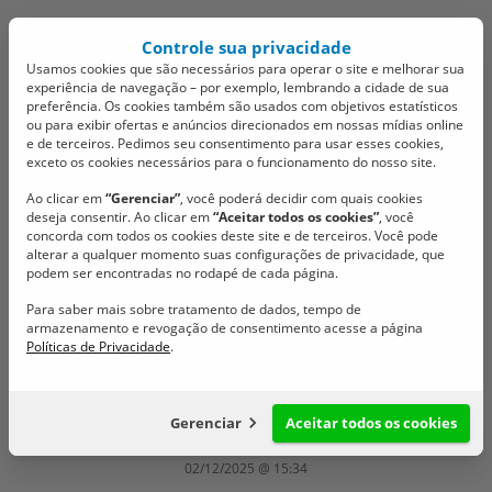
Controle sua privacidade
Usamos cookies que são necessários para operar o site e melhorar sua
experiência de navegação – por exemplo, lembrando a cidade de sua
preferência. Os cookies também são usados com objetivos estatísticos
ou para exibir ofertas e anúncios direcionados em nossas mídias online
e de terceiros. Pedimos seu consentimento para usar esses cookies,
exceto os cookies necessários para o funcionamento do nosso site.
Vereadores analisam
Ao clicar em
“Gerenciar”
, você poderá decidir com quais cookies
deseja consentir. Ao clicar em
“Aceitar todos os cookies”
, você
matérias essenciais e
concorda com todos os cookies deste site e de terceiros. Você pode
alterar a qualquer momento suas configurações de privacidade, que
acompanham
podem ser encontradas no rodapé de cada página.
Para saber mais sobre tratamento de dados, tempo de
lançamento de política
armazenamento e revogação de consentimento acesse a página
Políticas de Privacidade
.
inclusiva
Primeira sessão ordinária de dezembro aprovou
Gerenciar
Aceitar todos os cookies
importantes projetos
02/12/2025 @ 15:34
Configuração de cookies