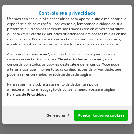
Controle sua privacidade
Usamos cookies que são necessários para operar o site e melhorar sua
experiência de navegação – por exemplo, lembrando a cidade de sua
preferência. Os cookies também são usados com objetivos estatísticos
ou para exibir ofertas e anúncios direcionados em nossas mídias online
e de terceiros. Pedimos seu consentimento para usar esses cookies,
exceto os cookies necessários para o funcionamento do nosso site.
Primeira sessão de maio
Ao clicar em
“Gerenciar”
, você poderá decidir com quais cookies
deseja consentir. Ao clicar em
“Aceitar todos os cookies”
, você
é marcada por
concorda com todos os cookies deste site e de terceiros. Você pode
alterar a qualquer momento suas configurações de privacidade, que
homenagens e aprovação
podem ser encontradas no rodapé de cada página.
Para saber mais sobre tratamento de dados, tempo de
de projetos na Câmara
armazenamento e revogação de consentimento acesse a página
Políticas de Privacidade
.
Veja o que aconteceu na sessão ordinária de segunda-feira
(04/05)
Gerenciar
Aceitar todos os cookies
11/05/2026 @ 16:26
Configuração de cookies