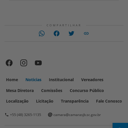
COMPARTILHAR
Home
Noticias
Institucional
Vereadores
Mesa Diretora
Comissões
Concurso Público
Localização
Licitação
Transparência
Fale Conosco
+55 (48) 3265-1135
camara@camarasjb.sc.gov.br