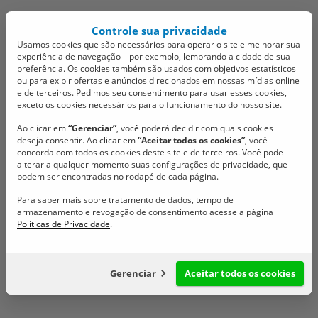
Controle sua privacidade
Usamos cookies que são necessários para operar o site e melhorar sua
experiência de navegação – por exemplo, lembrando a cidade de sua
preferência. Os cookies também são usados com objetivos estatísticos
ou para exibir ofertas e anúncios direcionados em nossas mídias online
e de terceiros. Pedimos seu consentimento para usar esses cookies,
exceto os cookies necessários para o funcionamento do nosso site.
Câmara de São João
Ao clicar em
“Gerenciar”
, você poderá decidir com quais cookies
deseja consentir. Ao clicar em
“Aceitar todos os cookies”
, você
Batista realiza abertura
concorda com todos os cookies deste site e de terceiros. Você pode
alterar a qualquer momento suas configurações de privacidade, que
das sessões legislativas
podem ser encontradas no rodapé de cada página.
Para saber mais sobre tratamento de dados, tempo de
de 2026
armazenamento e revogação de consentimento acesse a página
Políticas de Privacidade
.
Acompanhe as pautas da 1ª sessão ordinária do ano
03/02/2026 @ 13:23
Gerenciar
Aceitar todos os cookies
Configuração de cookies