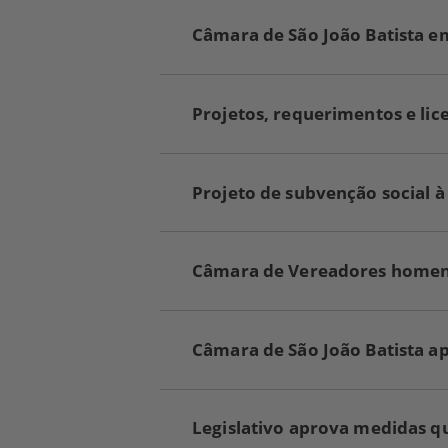
Po
re
G
Câmara de São João Batista e
Us
Po
re
G
Us
Po
re
G
Projetos, requerimentos e li
Us
Po
re
G
Us
Po
Go
G
us
Projeto de subvenção social 
au
Us
pu
an
pa
Po
Po
Câmara de Vereadores homenag
Câmara de São João Batista a
Legislativo aprova medidas q