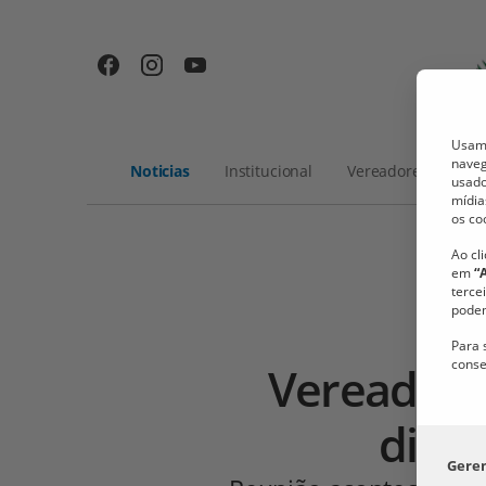
Usamo
naveg
Noticias
Institucional
Vereadores
Me
usado
mídia
os co
Ao cl
em
“
terce
podem
Para 
conse
Vereadore
discu
Gere