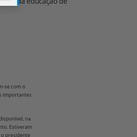
pautas da educação de
M
onem,
rar
M
.
M
M
 do
M
co de
cise
ra
M
am-se com o
io
M
es importantes
M
s
M
M
o
M
o de
M
M
pções
disponível, na
M
M
nto. Estiveram
M
o
M
, o presidente
so