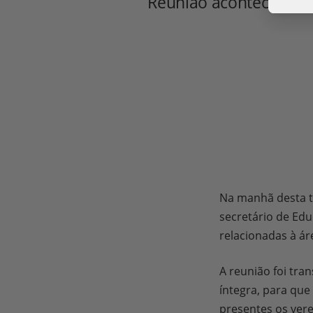
Reunião aconteceu na 
São 
como
avis
dete
São u
exem
Nest
cole
Câ
São u
Ar
nave
vê
Na manhã desta t
que 
Câ
com 
Ar
Go
secretário de Edu
pr
Us
Câ
Vo
relacionadas à ár
Co
Go
Po
q
Us
G
P
vi
Us
Co
Go
A reunião foi tra
do
Us
Go
Po
Câ
Po
fe
íntegra, para qu
Us
Co
Go
q
presentes os verea
Co
G
Câ