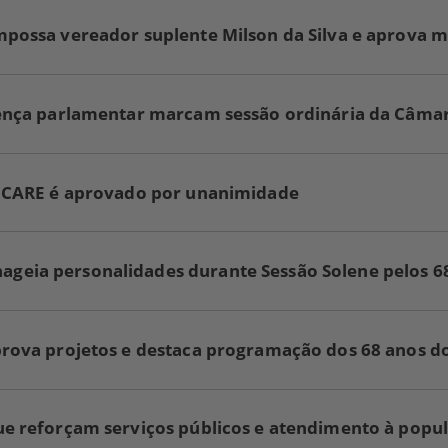
lítica de privacidade do Google Analytics
levantes e personalizados por meio de retargeting.
oogle Ads
/
google.com
/
2 anos
__Secure-3PSIDCC
SI
mpossa vereador suplente Milson da Silva e aprova 
ado para construir um perfil de interesses do visitante do site para mostrar anú
lítica de privacidade do Google Ads
levantes e personalizados por meio de retargeting.
oogle Ads
/
google.com
/
2 anos
__Secure-APISID
SI
ado para construir um perfil de interesses do visitante do site para mostrar anú
lítica de privacidade do Google Ads
levantes e personalizados por meio de retargeting.
oogle Ads
/
google.com
/
8 meses
__Secure-HSID
SI
cença parlamentar marcam sessão ordinária da Câma
ado para construir um perfil de interesses do visitante do site para mostrar anú
lítica de privacidade do Google Ads
levantes e personalizados por meio de retargeting.
oogle Ads
/
google.com
/
8 meses
__Secure-SSID
SI
ado para proteger dados assinados e criptografados digitalmente do ID exclusi
lítica de privacidade do Google Ads
ogle e armazenar o horário do login mais recente para identificar visitantes; evi
oogle Ads
/
google.com
/
8 meses
o fraudulento de dados de login e proteja os dados do visitante de partes não
à CARE é aprovado por unanimidade
torizadas. Também pode ser usado para fins de segmentação para exibir
ado para armazenar informações sobre como o visitante usa o site e sobre os
blicidade relevante e personalizada.
úncios que podem ter sido vistos antes de o visitante visitar o site. Também é u
ra personalizar anúncios em domínios do Google.
lítica de privacidade do Google Ads
lítica de privacidade do Google Ads
eia personalidades durante Sessão Solene pelos 68 
prova projetos e destaca programação dos 68 anos d
ue reforçam serviços públicos e atendimento à popu