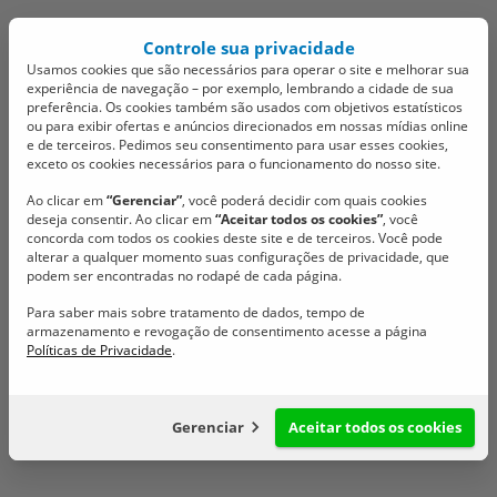
Controle sua privacidade
Usamos cookies que são necessários para operar o site e melhorar sua
experiência de navegação – por exemplo, lembrando a cidade de sua
preferência. Os cookies também são usados com objetivos estatísticos
ou para exibir ofertas e anúncios direcionados em nossas mídias online
e de terceiros. Pedimos seu consentimento para usar esses cookies,
exceto os cookies necessários para o funcionamento do nosso site.
Sessão ordinária desta
Ao clicar em
“Gerenciar”
, você poderá decidir com quais cookies
deseja consentir. Ao clicar em
“Aceitar todos os cookies”
, você
sexta-feira contou com
concorda com todos os cookies deste site e de terceiros. Você pode
alterar a qualquer momento suas configurações de privacidade, que
duas votações
podem ser encontradas no rodapé de cada página.
Para saber mais sobre tratamento de dados, tempo de
importantes
armazenamento e revogação de consentimento acesse a página
Políticas de Privacidade
.
Acompanhe as votações.
31/10/2025 @ 15:10
Gerenciar
Aceitar todos os cookies
Configuração de cookies