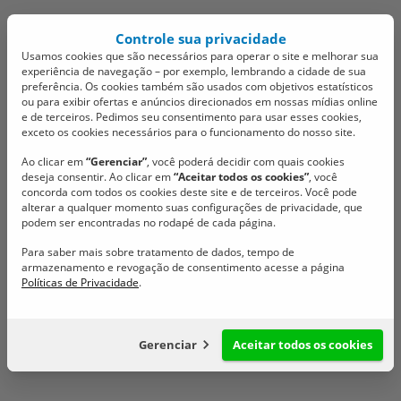
Controle sua privacidade
Usamos cookies que são necessários para operar o site e melhorar sua
experiência de navegação – por exemplo, lembrando a cidade de sua
preferência. Os cookies também são usados com objetivos estatísticos
ou para exibir ofertas e anúncios direcionados em nossas mídias online
e de terceiros. Pedimos seu consentimento para usar esses cookies,
exceto os cookies necessários para o funcionamento do nosso site.
Dois projetos são
Ao clicar em
“Gerenciar”
, você poderá decidir com quais cookies
deseja consentir. Ao clicar em
“Aceitar todos os cookies”
, você
aprovados por
concorda com todos os cookies deste site e de terceiros. Você pode
alterar a qualquer momento suas configurações de privacidade, que
unanimidade na última
podem ser encontradas no rodapé de cada página.
Para saber mais sobre tratamento de dados, tempo de
sessão do mês de março
armazenamento e revogação de consentimento acesse a página
Políticas de Privacidade
.
Veja as pautas da última sessão ordinária do mês de março
31/03/2026 @ 15:47
Gerenciar
Aceitar todos os cookies
Configuração de cookies