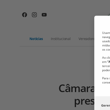
Usamo
naveg
Noticias
Institucional
Vereadores
Me
usado
mídia
os co
Ao cl
em
“
terce
podem
Para 
conse
Câmara de 
presta
Gere