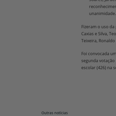
reconheciment
unanimidade.
Fizeram o uso da p
Caxias e Silva, T
Teixeira, Ronald
Foi convocada uma
segunda votação d
escolar (426) na 
Outras notícias