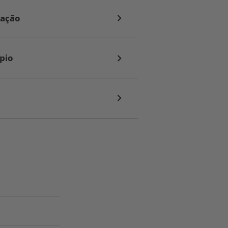
lação
pio