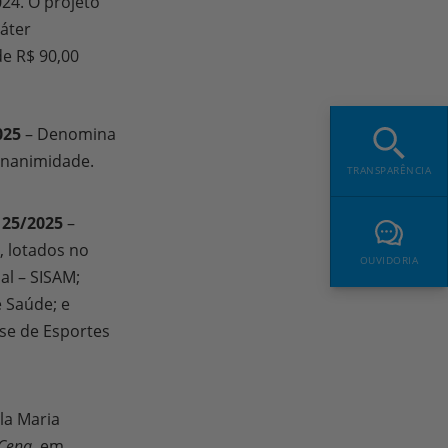
024. O projeto
ráter
de R$ 90,00
025
– Denomina
 unanimidade.
TRANSPARÊNCIA
 25/2025
–
, lotados no
OUVIDORIA
al – SISAM;
 Saúde; e
nse de Esportes
la Maria
mCena
, em