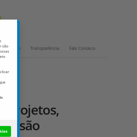
e
m são
Licitação
Transparência
Fale Conosco
nossas
eto
clicar
 que
de
 projetos,
 sessão
kies