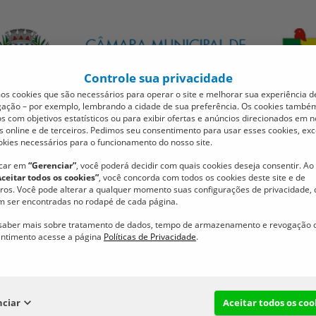
Controle sua privacidade
s cookies que são necessários para operar o site e melhorar sua experiência d
ação – por exemplo, lembrando a cidade de sua preferência. Os cookies també
sa Diretora
Comissões
Concurso Público
Localização
s com objetivos estatísticos ou para exibir ofertas e anúncios direcionados em 
s online e de terceiros. Pedimos seu consentimento para usar esses cookies, exc
okies necessários para o funcionamento do nosso site.
icar em
“Gerenciar”
, você poderá decidir com quais cookies deseja consentir. Ao 
Aceitar todos os cookies”
, você concorda com todos os cookies deste site e de
iros. Você pode alterar a qualquer momento suas configurações de privacidade,
 ser encontradas no rodapé de cada página.
saber mais sobre tratamento de dados, tempo de armazenamento e revogação 
ntimento acesse a página
Políticas de Privacidade
.
São João Batista aprova
 homenagens e convoca
nciar
Aceitar todos os coo