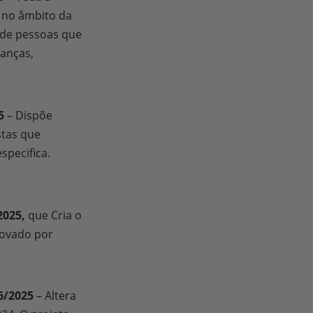
 no âmbito da
M
ncios
, de pessoas que
M
ianças,
ncios
M
ncios
M
vo do
5
– Dispõe
tar o
stas que
sado
specifica.
2025,
que Cria o
rovado por
6/2025
– Altera