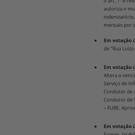
o art. 7º e re
autoriza o mun
indenizatório
mensais por 
Em votação ú
de “Rua Luiza
Em votação ú
Altera o venc
Serviço de In
Condutor de A
Condutor de V
– FUBE. Apro
Em votação 
Soares, Jarde