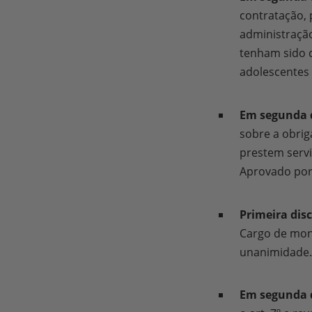
Po
re
G
contratação, 
Us
Po
administração
re
G
tenham sido c
Us
Po
re
G
adolescentes
Us
Po
re
G
Us
Po
Em segunda d
Go
G
us
sobre a obrig
au
Us
pu
an
prestem servi
pa
Po
Aprovado por
Po
Primeira dis
Cargo de moni
unanimidade.
Em segunda d