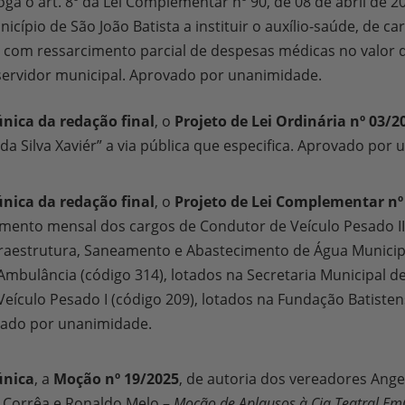
voga o art. 8º da Lei Complementar nº 90, de 08 de abril de 2
icípio de São João Batista a instituir o auxílio-saúde, de ca
, com ressarcimento parcial de despesas médicas no valor 
servidor municipal. Aprovado por unanimidade.
nica da redação final
, o
Projeto de Lei Ordinária nº 03/2
 da Silva Xaviér” a via pública que especifica. Aprovado por
nica da redação final
, o
Projeto de Lei Complementar nº
imento mensal dos cargos de Condutor de Veículo Pesado II
fraestrutura, Saneamento e Abastecimento de Água Municip
mbulância (código 314), lotados na Secretaria Municipal de
eículo Pesado I (código 209), lotados na Fundação Batiste
vado por unanimidade.
única
, a
Moção nº 19/2025
, de autoria dos vereadores Ange
l Corrêa e Ronaldo Melo –
Moção de Aplausos à Cia Teatral E