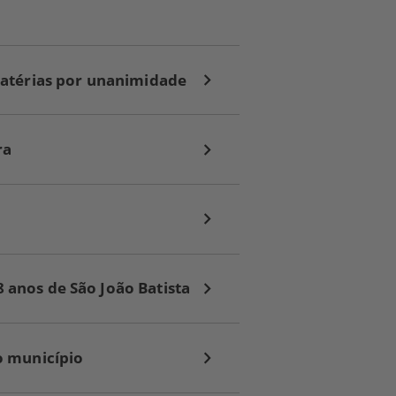
matérias por unanimidade
ra
anos de São João Batista
o município